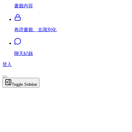
書籤內容
卷證書籤、去識別化
聊天紀錄
登入
Toggle Sidebar