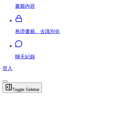
書籤內容
卷證書籤、去識別化
聊天紀錄
登入
Toggle Sidebar