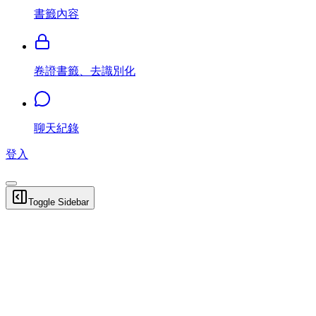
書籤內容
卷證書籤、去識別化
聊天紀錄
登入
Toggle Sidebar