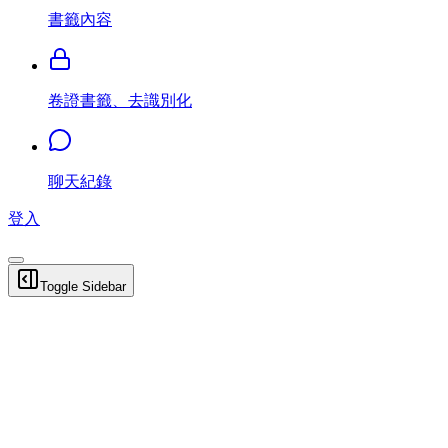
書籤內容
卷證書籤、去識別化
聊天紀錄
登入
Toggle Sidebar