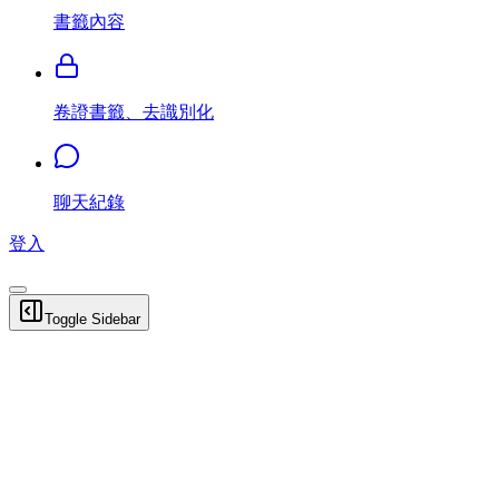
書籤內容
卷證書籤、去識別化
聊天紀錄
登入
Toggle Sidebar