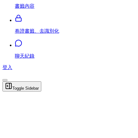
書籤內容
卷證書籤、去識別化
聊天紀錄
登入
Toggle Sidebar