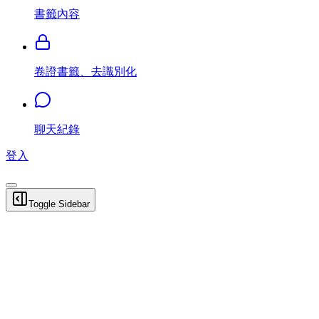
書籤內容
卷證書籤、去識別化
聊天紀錄
登入
Toggle Sidebar