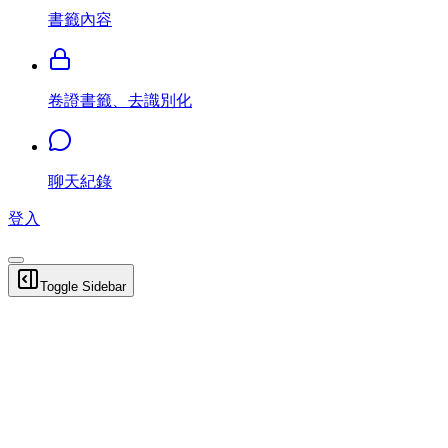
書籤內容
卷證書籤、去識別化
聊天紀錄
登入
Toggle Sidebar