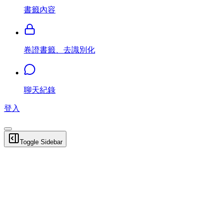
書籤內容
卷證書籤、去識別化
聊天紀錄
登入
Toggle Sidebar