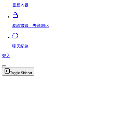
書籤內容
卷證書籤、去識別化
聊天紀錄
登入
Toggle Sidebar