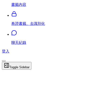
書籤內容
卷證書籤、去識別化
聊天紀錄
登入
Toggle Sidebar