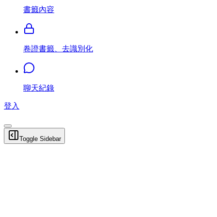
書籤內容
卷證書籤、去識別化
聊天紀錄
登入
Toggle Sidebar