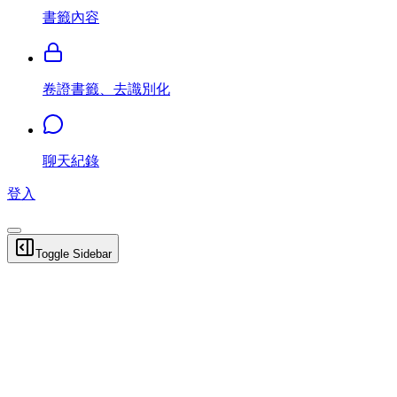
書籤內容
卷證書籤、去識別化
聊天紀錄
登入
Toggle Sidebar