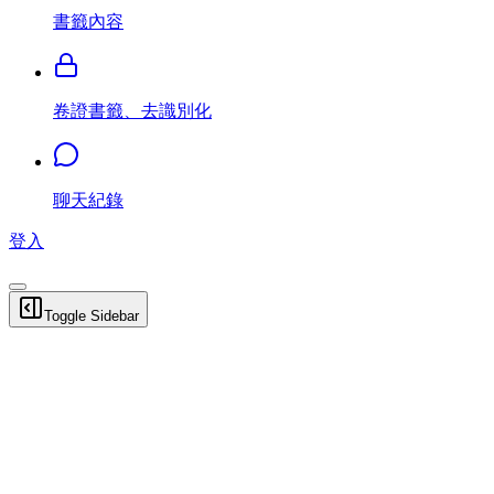
書籤內容
卷證書籤、去識別化
聊天紀錄
登入
Toggle Sidebar