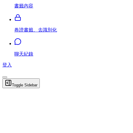
書籤內容
卷證書籤、去識別化
聊天紀錄
登入
Toggle Sidebar