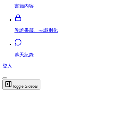
書籤內容
卷證書籤、去識別化
聊天紀錄
登入
Toggle Sidebar