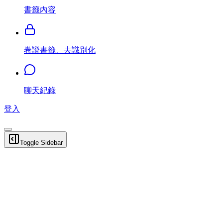
書籤內容
卷證書籤、去識別化
聊天紀錄
登入
Toggle Sidebar