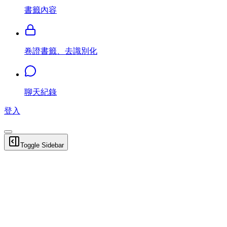
書籤內容
卷證書籤、去識別化
聊天紀錄
登入
Toggle Sidebar