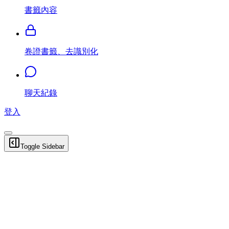
書籤內容
卷證書籤、去識別化
聊天紀錄
登入
Toggle Sidebar