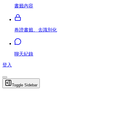
書籤內容
卷證書籤、去識別化
聊天紀錄
登入
Toggle Sidebar