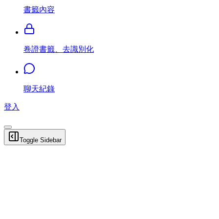
書籤內容
卷證書籤、去識別化
聊天紀錄
登入
Toggle Sidebar