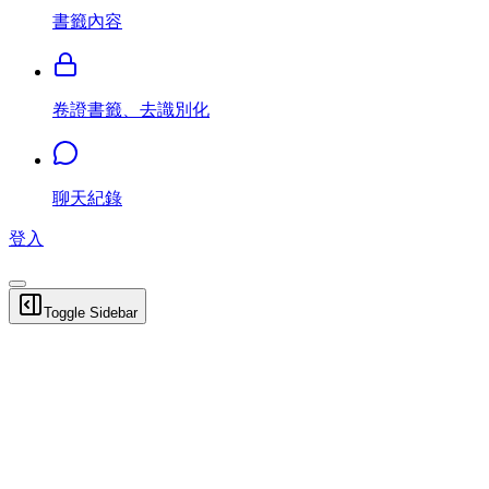
書籤內容
卷證書籤、去識別化
聊天紀錄
登入
Toggle Sidebar