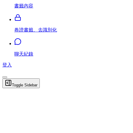
書籤內容
卷證書籤、去識別化
聊天紀錄
登入
Toggle Sidebar