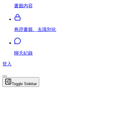
書籤內容
卷證書籤、去識別化
聊天紀錄
登入
Toggle Sidebar