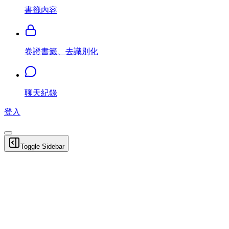
書籤內容
卷證書籤、去識別化
聊天紀錄
登入
Toggle Sidebar