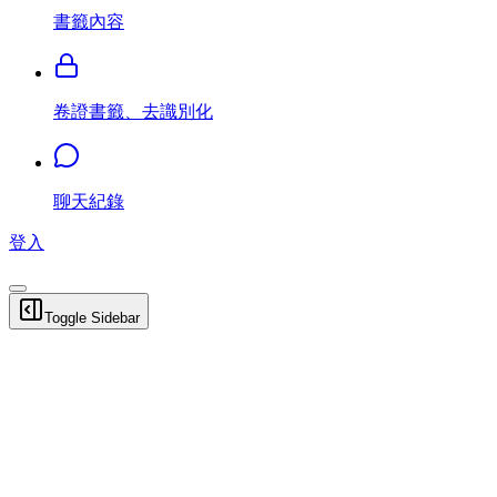
書籤內容
卷證書籤、去識別化
聊天紀錄
登入
Toggle Sidebar