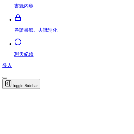
書籤內容
卷證書籤、去識別化
聊天紀錄
登入
Toggle Sidebar