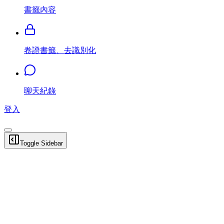
書籤內容
卷證書籤、去識別化
聊天紀錄
登入
Toggle Sidebar