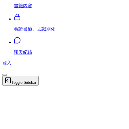
書籤內容
卷證書籤、去識別化
聊天紀錄
登入
Toggle Sidebar