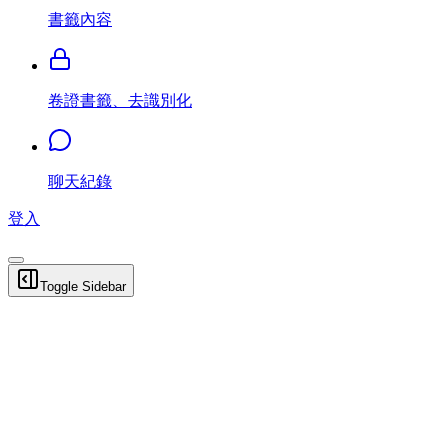
書籤內容
卷證書籤、去識別化
聊天紀錄
登入
Toggle Sidebar