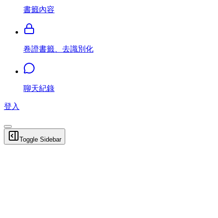
書籤內容
卷證書籤、去識別化
聊天紀錄
登入
Toggle Sidebar