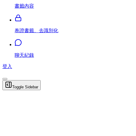
書籤內容
卷證書籤、去識別化
聊天紀錄
登入
Toggle Sidebar