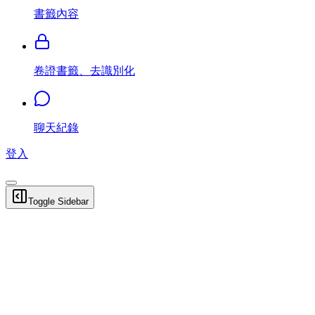
書籤內容
卷證書籤、去識別化
聊天紀錄
登入
Toggle Sidebar