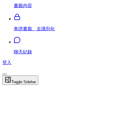
書籤內容
卷證書籤、去識別化
聊天紀錄
登入
Toggle Sidebar