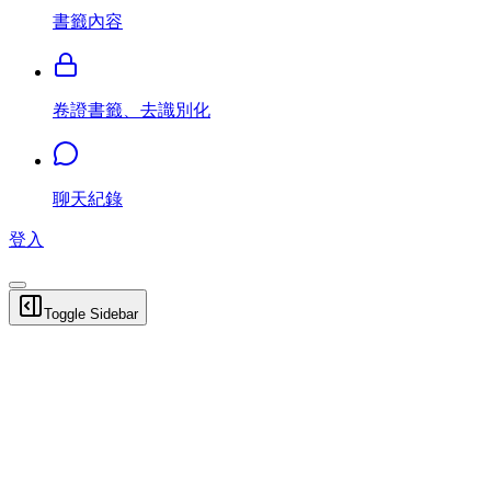
書籤內容
卷證書籤、去識別化
聊天紀錄
登入
Toggle Sidebar