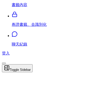
書籤內容
卷證書籤、去識別化
聊天紀錄
登入
Toggle Sidebar