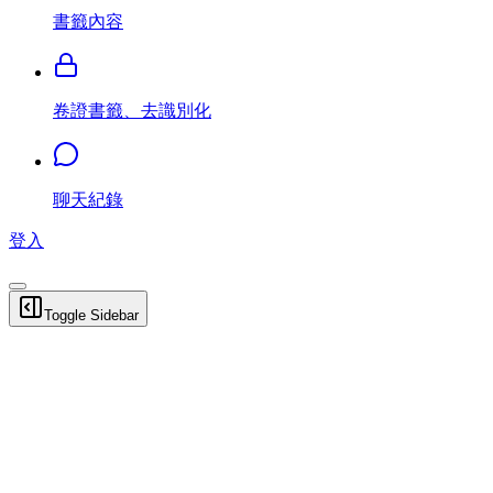
書籤內容
卷證書籤、去識別化
聊天紀錄
登入
Toggle Sidebar