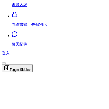
書籤內容
卷證書籤、去識別化
聊天紀錄
登入
Toggle Sidebar