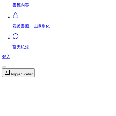
書籤內容
卷證書籤、去識別化
聊天紀錄
登入
Toggle Sidebar