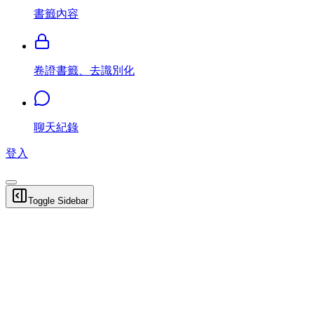
書籤內容
卷證書籤、去識別化
聊天紀錄
登入
Toggle Sidebar