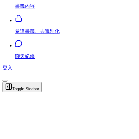
書籤內容
卷證書籤、去識別化
聊天紀錄
登入
Toggle Sidebar