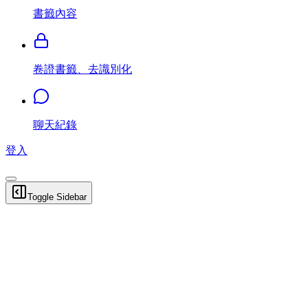
書籤內容
卷證書籤、去識別化
聊天紀錄
登入
Toggle Sidebar