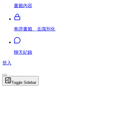
書籤內容
卷證書籤、去識別化
聊天紀錄
登入
Toggle Sidebar