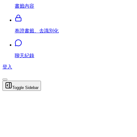
書籤內容
卷證書籤、去識別化
聊天紀錄
登入
Toggle Sidebar