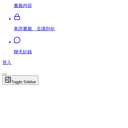
書籤內容
卷證書籤、去識別化
聊天紀錄
登入
Toggle Sidebar