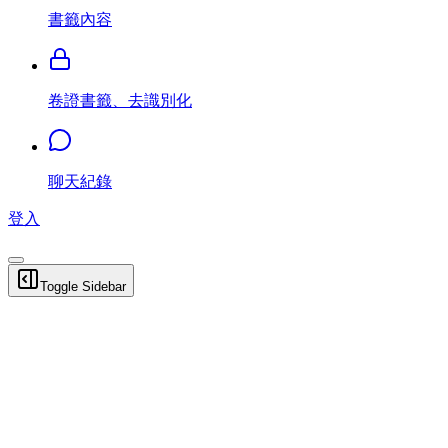
書籤內容
卷證書籤、去識別化
聊天紀錄
登入
Toggle Sidebar