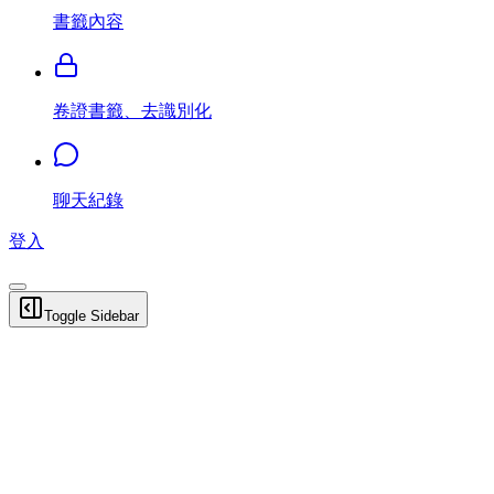
書籤內容
卷證書籤、去識別化
聊天紀錄
登入
Toggle Sidebar