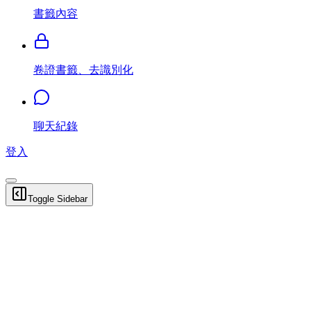
書籤內容
卷證書籤、去識別化
聊天紀錄
登入
Toggle Sidebar