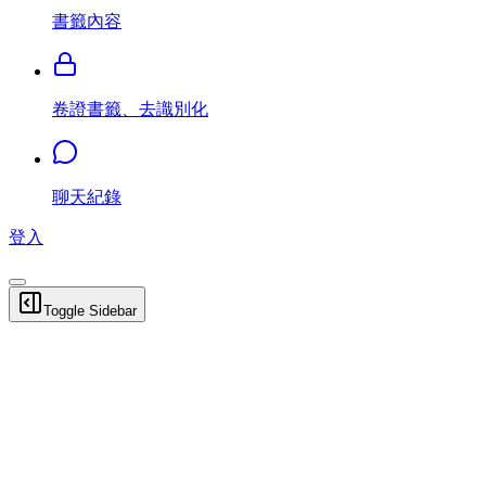
書籤內容
卷證書籤、去識別化
聊天紀錄
登入
Toggle Sidebar