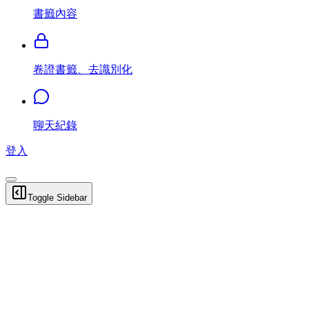
書籤內容
卷證書籤、去識別化
聊天紀錄
登入
Toggle Sidebar